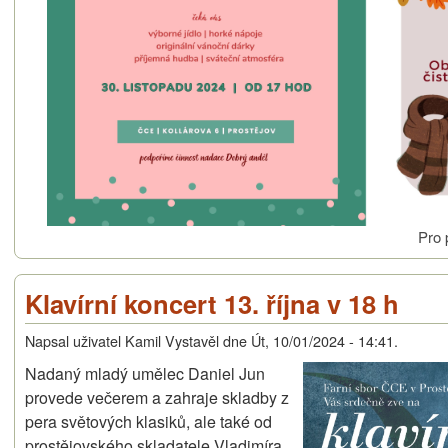
Pro 
Klavírní koncert 13. října v 18 h
Napsal uživatel
Kamil Vystavěl
dne
Út, 10/01/2024 - 14:41
.
Nadaný mladý umělec Daniel Jun
provede večerem a zahraje skladby z
pera světových klasiků, ale také od
prostějovského skladatele Vladimíra