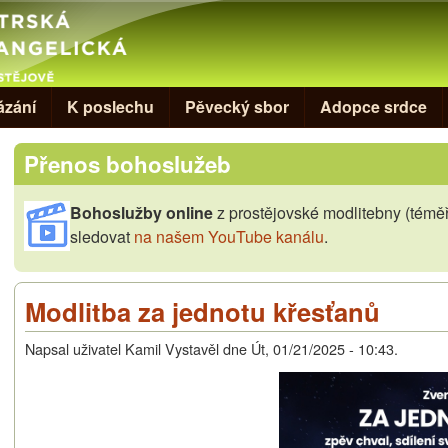
Skip to main content
ázání
K poslechu
Pěvecký sbor
Adopce srdce
Přenos bohoslužeb
Bohoslužby online
z prostějovské modlitebny (téměř
sledovat
na našem YouTube kanálu
.
Modlitba za jednotu křesťanů
Napsal uživatel
Kamil Vystavěl
dne
Út, 01/21/2025 - 10:43
.