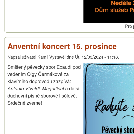
Pro 
Anventní koncert 15. prosince
Napsal uživatel
Kamil Vystavěl
dne
Út, 12/03/2024 - 11:16
.
Smíšený pěvecký sbor Exaudi pod
vedením Olgy Čermákové za
klavírního doprovodu zazpívá:
Antonio Vivaldi: Magnificat
a další
duchovní písně sborové i sólové.
Srdečně zveme!