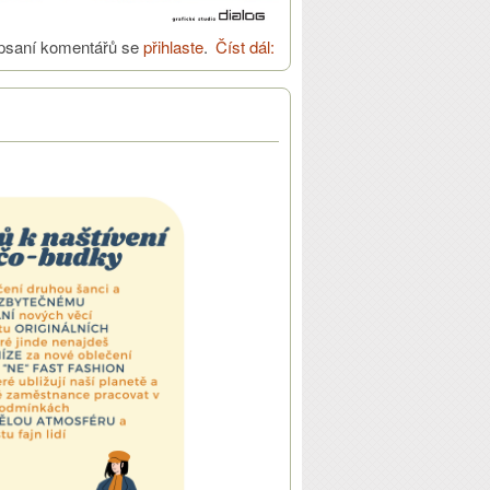
psaní komentářů se
přihlaste
.
Číst dál:
Klavírní koncert 13. října v 18
h