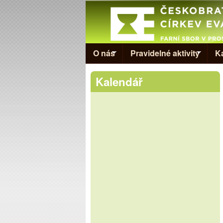
Evangelická
církev v
Prostějově
O nás
Pravidelné aktivity
K
Kalendář