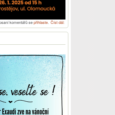
psaní komentářů se
přihlaste
.
Číst dál:
Modlitba za jednotu křesťanů