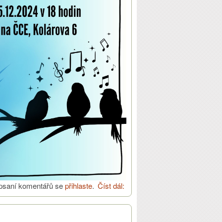
psaní komentářů se
přihlaste
.
Číst dál:
Anventní koncert 15. prosince