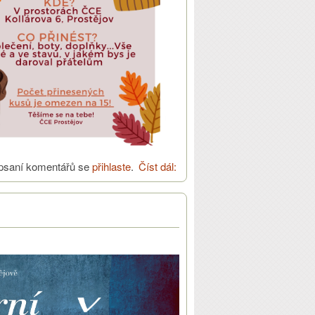
psaní komentářů se
přihlaste
.
Číst dál:
Dobrotrh & oblečo-budka
30.11.