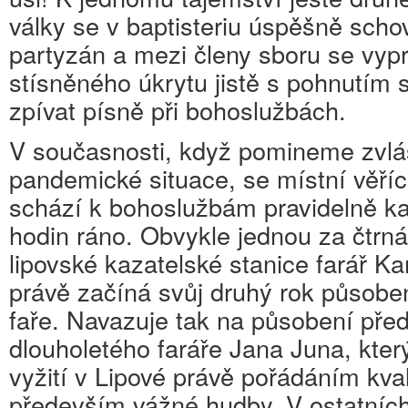
války se v baptisteriu úspěšně scho
partyzán a mezi členy sboru se vypr
stísněného úkrytu jistě s pohnutím s
zpívat písně při bohoslužbách.
V současnosti, když pomineme zvláš
pandemické situace, se místní věřící
schází k bohoslužbám pravidelně ka
hodin ráno. Obvykle jednou za čtrná
lipovské kazatelské stanice farář Ka
právě začíná svůj druhý rok působe
faře. Navazuje tak na působení pře
dlouholetého faráře Jana Juna, který
vyžití v Lipové právě pořádáním kval
především vážné hudby. V ostatních 