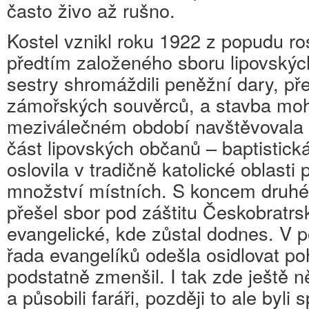
často živo až rušno.
Kostel vznikl roku 1922 z popudu r
předtím založeného sboru lipovských 
sestry shromáždili peněžní dary, p
zámořských souvěrců, a stavba mohl
meziválečném období navštěvovala 
část lipovských občanů – baptistická
oslovila v tradičně katolické oblasti
množství místních. S koncem druhé
přešel sbor pod záštitu Českobratrs
evangelické, kde zůstal dodnes. V 
řada evangelíků odešla osidlovat po
podstatně zmenšil. I tak zde ještě n
a působili faráři, později to ale byli 