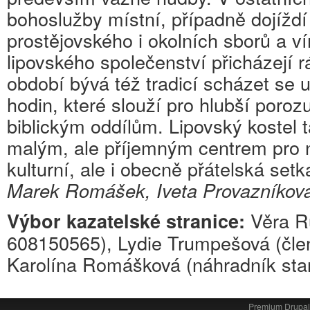
bohoslužby místní, případně dojíždí 
prostějovského i okolních sborů a v
lipovského společenství přicházejí 
období bývá též tradicí scházet se u 
hodin, které slouží pro hlubší po
biblickým oddílům. Lipovský kostel
malým, ale příjemným centrem pro
kulturní, ale i obecně přátelská setk
Marek Romášek, Iveta Provazníkov
Věra Rů
Výbor kazatelské stranice:
608150565), Lydie Trumpešová (člen
Karolína Romášková (náhradník star
Premium Drupa