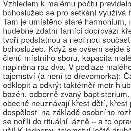
Vzhledem k malému počtu pravideln
bohoslužeb se pro setkání využívá h
Tam je umístěno staré harmonium, na 
hudebně zdatní farníci doprovází kř
tvoří podstatnou a nedílnou součást
bohoslužeb. Když se ovšem sejde ši
členů místního sboru, kapacita mal
naplněna raz dva. V podlaze malého
tajemství (a není to dřevomorka): Č
odklopit a odkrýt taktéměř metr hlu
bazén, odborně zvaný baptisterium. 
obecně neuznávají křest dětí, křest 
dospělosti na základě osobního roz
se nořili do rituální lázně – a to op
uši! K jednomu tajemství ještě druh