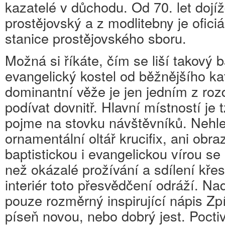
kazatelé v důchodu. Od 70. let dojíž
prostějovský a z modlitebny je ofici
stanice prostějovského sboru.
Možná si říkáte, čím se liší takový b
evangelický kostel od běžnějšího k
dominantní věže je jen jedním z roz
podívat dovnitř. Hlavní místností je t
pojme na stovku návštěvníků. Nehl
ornamentální oltář krucifix, ani obra
baptistickou i evangelickou vírou se 
než okázalé prožívání a sdílení křes
interiér toto přesvědčení odráží. Na
pouze rozměrný inspirující nápis Zp
píseň novou, nebo dobrý jest. Poctiv