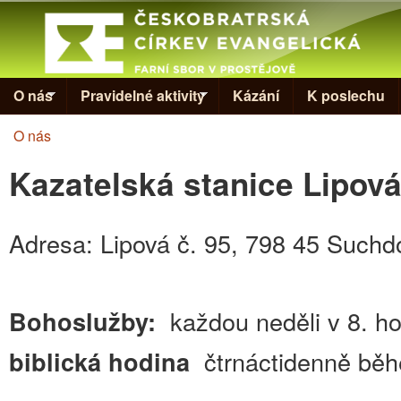
Skip to
Evangelická
církev v
Prostějově
O nás
Pravidelné aktivity
Kázání
K poslechu
O nás
Jste zde
Kazatelská stanice Lipov
Adresa: Lipová č. 95, 798 45 Suchdo
každou neděli v 8. ho
Bohoslužby:
čtrnáctidenně běh
biblická hodina