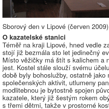
Sborový den v Lipové (červen 2009)
O kazatelské stanici
Téměř na kraji Lipové, hned vedle z
stojí již bezmála sto let jedinečný e
Místo věžičky má štít s kalichem a
jest. Kostel stále slouží svému účelu
době byly bohoslužby, ostatně jako
společenských aktivit, utlumeny pan
modlitebnou je bytostně spojen pů
kazatele, který již šestým rokem o
s třemi dětmi, takže v prostorné ko