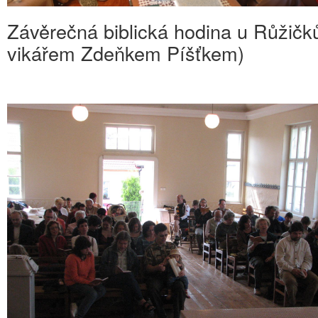
Závěrečná biblická hodina u Růžičků
vikářem Zdeňkem Píšťkem)