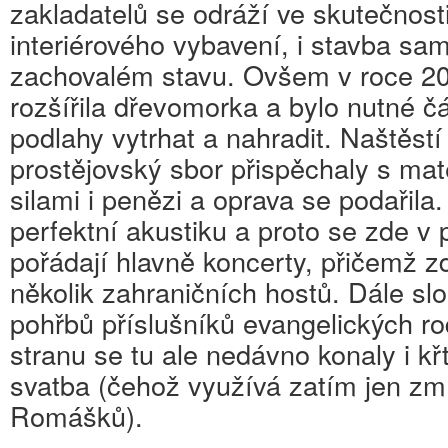
zakladatelů se odráží ve skutečnosti
interiérového vybavení, i stavba sa
zachovalém stavu. Ovšem v roce 20
rozšířila dřevomorka a bylo nutné č
podlahy vytrhat a nahradit. Naštěstí
prostějovský sbor přispěchaly s mat
silami i penězi a oprava se podařila
perfektní akustiku a proto se zde v 
pořádají hlavně koncerty, přičemž zd
několik zahraničních hostů. Dále sl
pohřbů příslušníků evangelických r
stranu se tu ale nedávno konaly i kř
svatba (čehož využívá zatím jen zm
Romášků).