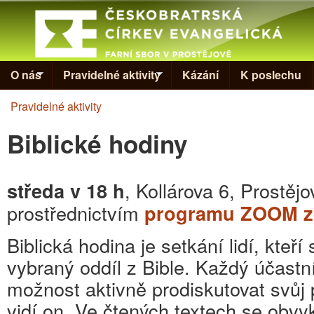
Skip to
Evangelická
církev v
Prostějově
O nás
Pravidelné aktivity
Kázání
K poslechu
Pravidelné aktivity
Jste zde
Biblické hodiny
, Kollárova 6, Prostějo
středa v 18 h
prostřednictvím
programu ZOOM 
Biblická hodina je setkání lidí, kteří
vybraný oddíl z Bible. Každý účastn
možnost aktivně prodiskutovat svůj p
vidí on. Ve čtených textech se obvyk