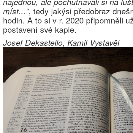
najednou, ale pochutnávali si na luš
míst...“
, tedy jakýsi předobraz dnešn
hodin. A to si v r. 2020 připomněli u
postavení své kaple.
Josef Dekastello, Kamil Vystavěl