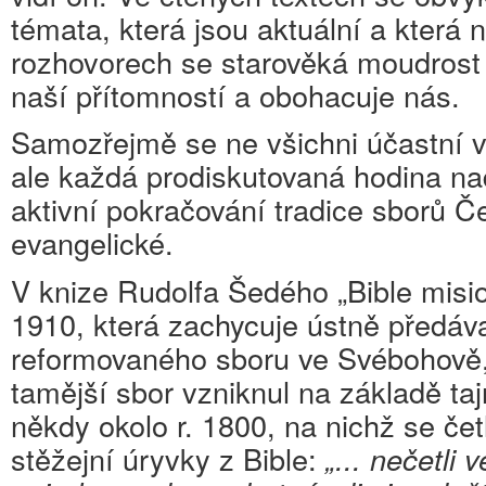
témata, která jsou aktuální a která
rozhovorech se starověká moudrost 
naší přítomností a obohacuje nás.
Samozřejmě se ne všichni účastní v
ale každá prodiskutovaná hodina na
aktivní pokračování tradice sborů Č
evangelické.
V knize Rudolfa Šedého „Bible misi
1910, která zachycuje ústně předáva
reformovaného sboru ve Svébohově,
tamější sbor vzniknul na základě ta
někdy okolo r. 1800, na nichž se čet
stěžejní úryvky z Bible:
„... nečetli 