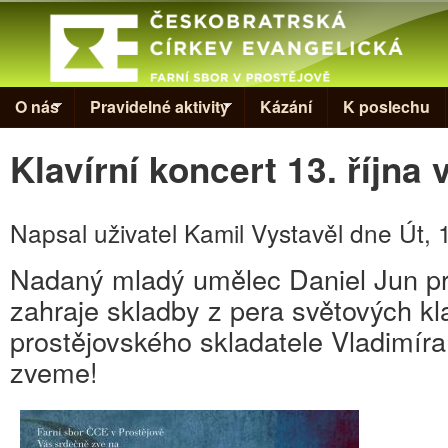
Skip to
Evangelická
církev v
Prostějově
O nás
Pravidelné aktivity
Kázání
K poslechu
Klavírní koncert 13. října 
Napsal uživatel
Kamil Vystavěl
dne
Út, 
Nadaný mladý umělec Daniel Jun p
zahraje skladby z pera světových kla
prostějovského skladatele Vladimí
zveme!