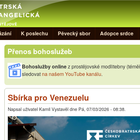
Skip to main content
ázání
K poslechu
Pěvecký sbor
Adopce srdce
Přenos bohoslužeb
Bohoslužby online
z prostějovské modlitebny (téměř
sledovat
na našem YouTube kanálu
.
Sbírka pro Venezuelu
Napsal uživatel
Kamil Vystavěl
dne
Pá, 07/03/2026 - 08:38
.