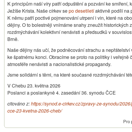
K principům naší víry patří odpuštění a pozvání ke smíření,
Ježíše Krista. Naše církev se
po desetiletí
aktivně podílí na
K němu patří poctivé pojmenování utrpení i vin, které na 
dějiny. O to bolestněji vnímáme snahy zneužít historických
rozdmýchávání kolektivní nenávisti a předsudků v souvisl
Brně.
Naše dějiny nás učí, že podněcování strachu a nepřátelstv
ke špatnému konci. Obracíme se proto na politiky i veřejně 
atmosféře nenávisti a nacionalistické propagandy.
Jsme solidární s těmi, na které současné rozdmýchávání této
V Chebu 23. května 2026
Poslanci a poslankyně 4. zasedání 36. synodu ČCE
citováno z:
https://synod.e-cirkev.cz/zpravy-ze-synodu/202
cce-23-kvetna-2026-cheb/
Pro 