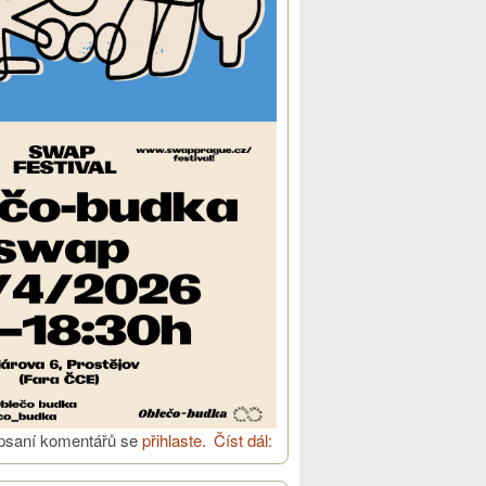
psaní komentářů se
přihlaste
.
Číst dál:
Jarní oblečobudka 20. dubna