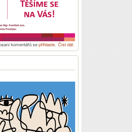
psaní komentářů se
přihlaste
.
Číst dál:
Noc kostelů 29.5. v
Prostějově