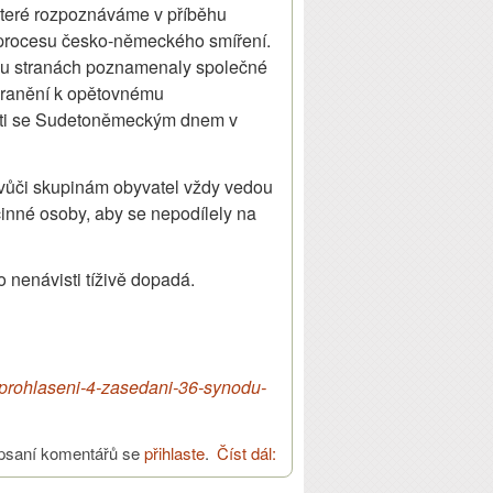
 které rozpoznáváme v příběhu
 procesu česko-německého smíření.
obou stranách poznamenaly společné
 zranění k opětovnému
osti se Sudetoněmeckým dnem v
í vůči skupinám obyvatel vždy vedou
činné osoby, aby se nepodílely na
 nenávisti tíživě dopadá.
6/prohlaseni-4-zasedani-36-synodu-
psaní komentářů se
přihlaste
.
Číst dál:
Prohlášení Evangelické
církve k česko-německému