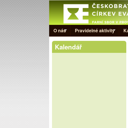
Evangelická
církev v
Prostějově
O nás
Pravidelné aktivity
K
Kalendář