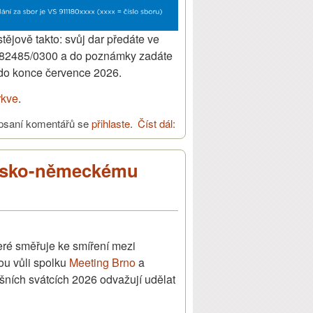
stějově takto: svůj dar předáte ve
2282485/0300 a do poznámky zadáte
 do konce července 2026.
rkve
.
psaní komentářů se
přihlaste
.
Číst dál:
Sbírka pro Venezuelu
česko-německému
teré směřuje ke smíření mezi
ou vůli spolku
Meeting Brno
a
ních svátcích 2026 odvažují udělat