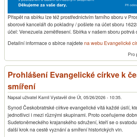
Přispět na sbírku lze též prostřednictvím farního sboru v Pro
sborové kanceláři do pokladny / pošlete na účet sboru 16
účel: Venezuela zemětřesení. Sbírka v našem sboru potrvá
Detailní informace o sbírce najdete
na webu Evangelické cí
Pro 
Prohlášení Evangelické církve k 
smíření
Napsal uživatel
Kamil Vystavěl
dne
Út, 05/26/2026 - 10:35
.
Synod Českobratrské církve evangelické vítá každé úsilí, k
jednotlivci i mezi různými skupinami. Proto oceňujeme dobr
Sudetoněmeckého krajanského sdružení, kteří se o svatoduš
další krok na cestě vyznání a smíření historických vin.