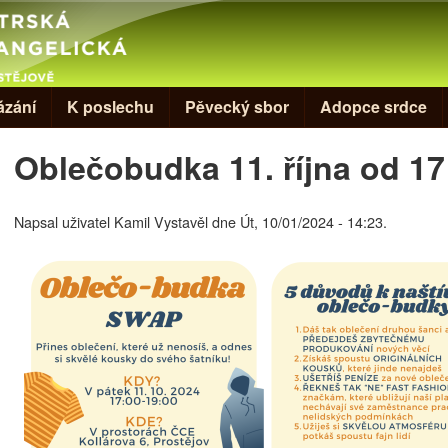
Skip to main content
ázání
K poslechu
Pěvecký sbor
Adopce srdce
Oblečobudka 11. října od 17
Napsal uživatel
Kamil Vystavěl
dne
Út, 10/01/2024 - 14:23
.