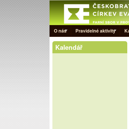
Evangelická
církev v
Prostějově
O nás
Pravidelné aktivity
K
Kalendář