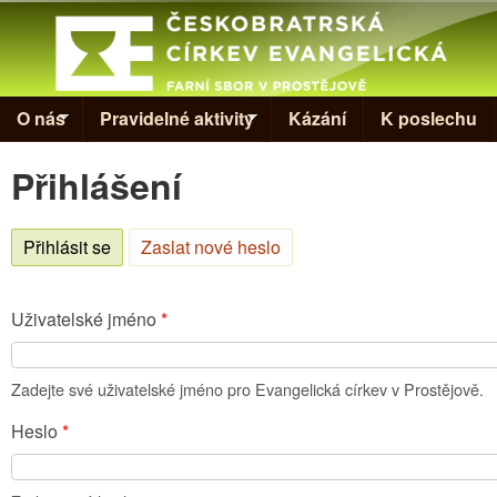
Skip to
Evangelická
církev v
Prostějově
O nás
Pravidelné aktivity
Kázání
K poslechu
Přihlášení
Přihlásit se
(aktivní záložka)
Zaslat nové heslo
Uživatelské jméno
*
Zadejte své uživatelské jméno pro Evangelická církev v Prostějově.
Heslo
*