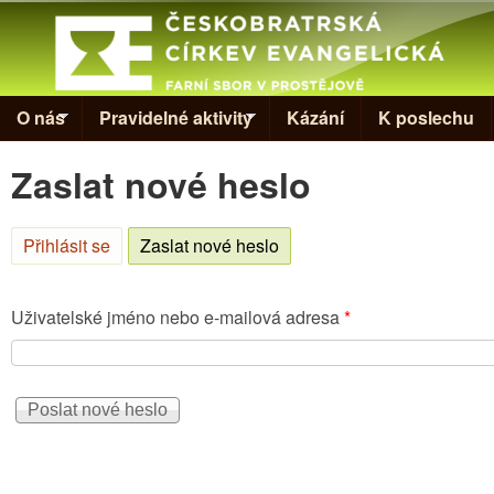
Skip to
Evangelická
církev v
Prostějově
O nás
Pravidelné aktivity
Kázání
K poslechu
Zaslat nové heslo
Přihlásit se
Zaslat nové heslo
(aktivní záložka)
Uživatelské jméno nebo e-mailová adresa
*