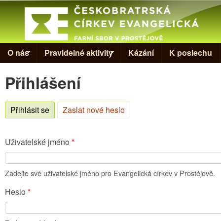
Skip to
Evangelická
církev v
Prostějově
O nás
Pravidelné aktivity
Kázání
K poslechu
Přihlášení
Přihlásit se
(aktivní záložka)
Zaslat nové heslo
Uživatelské jméno
*
Zadejte své uživatelské jméno pro Evangelická církev v Prostějově.
Heslo
*