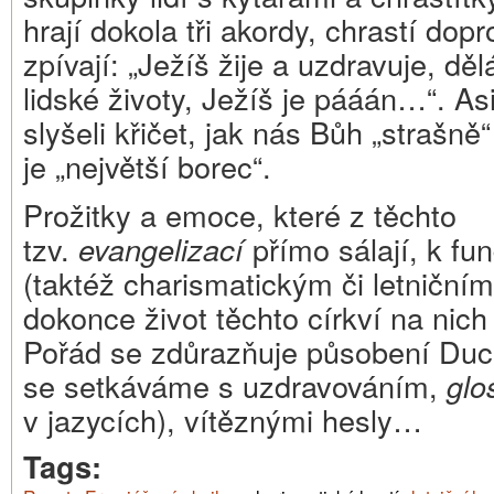
hrají dokola tři akordy, chrastí do
zpívají: „Ježíš žije a uzdravuje, dě
lidské životy, Ježíš je pááán…“. As
slyšeli křičet, jak nás Bůh „strašně
je „největší borec“.
Prožitky a emoce, které z těchto
tzv.
evangelizací
přímo sálají, k fu
(taktéž charismatickým či letničním
dokonce život těchto církví na nich
Pořád se zdůrazňuje působení Duc
se setkáváme s uzdravováním,
glo
v jazycích), vítěznými hesly…
Tags: