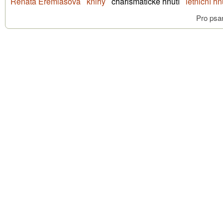
Renata Eremiášová
knihy
charismatické hnutí
letniční hn
Pro psa