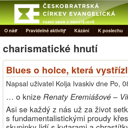
Skip to
Evangelická
církev v
Prostějově
O nás
Pravidelné aktivity
Kázání
K poslechu
charismatické hnutí
Blues o holce, která vystřízl
Napsal uživatel
Kolja Ivaskiv
dne
Po, 0
… o knize
Renaty Eremiášové
–
Vi
Asi se každý z nás už za život setk
s fundamentalistickými proudy křesť
skupinky lidí s kytarami a chrastítky