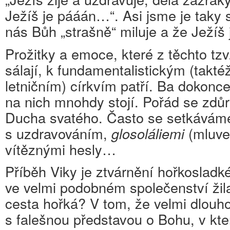
Ježíš je pááán…“. Asi jsme je taky sl
nás Bůh „strašně“ miluje a že Ježíš j
Prožitky a emoce, které z těchto tz
sálají, k fundamentalistickým (takté
letničním) církvím patří. Ba dokonce 
na nich mnohdy stojí. Pořád se zdů
Ducha svatého. Často se setkávám
s uzdravováním,
glosoláliemi
(mluven
vítěznými hesly…
Příběh Viky je ztvárnění hořkosladké
ve velmi podobném společenství žila
cesta hořká? V tom, že velmi dlouho
s falešnou představou o Bohu, v které