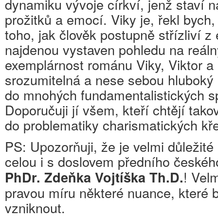
dynamiku vývoje církví, jenž staví 
prožitků a emocí. Viky je, řekl byc
toho, jak člověk postupně střízliví z 
najdenou vystaven pohledu na reáln
exemplárnost románu Viky, Viktor a 
srozumitelná a nese sebou hluboký 
do mnohých fundamentalistických sp
Doporučuji jí všem, kteří chtějí tako
do problematiky charismatických kř
PS: Upozorňuji, že je velmi důležité
celou i s doslovem předního českého
! Vel
PhDr. Zdeňka Vojtíška Th.D.
pravou míru některé nuance, které b
vzniknout.