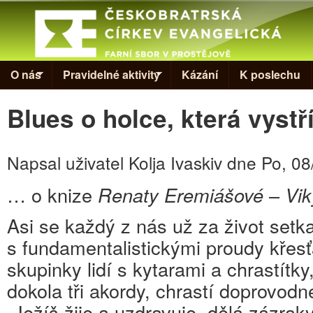
Skip to
Evangelická
církev v
Prostějově
O nás
Pravidelné aktivity
Kázání
K poslechu
Blues o holce, která vystří
Napsal uživatel
Kolja Ivaskiv
dne
Po, 08
… o knize
Renaty Eremiášové
–
Vik
Asi se každý z nás už za život setka
s fundamentalistickými proudy křesť
skupinky lidí s kytarami a chrastítky,
dokola tři akordy, chrastí doprovodn
„Ježíš žije a uzdravuje, dělá zázraky