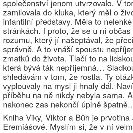
společenství jenom utvrzovalo. V to
zamilovala do kluka, který měl o živ
infantilní představy. Měla to nelehk
stránkách. I proto, že se u ní občas
rozumu, který jí našeptával, že pře
správně. A to vnáší spoustu nepříj
zmatků do života. Tlačí to na lidsk
která bývá ták nepříjemná… Sladkou
shledávám v tom, že rostla. Ty otázk
vyplouvaly na mysl ji hnaly dál. Navíc
příběhu na ně nikdy nebyla sama. A
nakonec zas nekončí úplně špatně
Kniha Viky, Viktor a Bůh je prvotina
Eremiášové. Myslím si, že v ní velmi