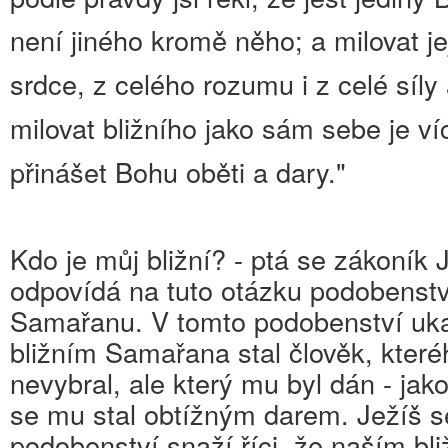
není jiného kromě něho; a milovat je
srdce, z celého rozumu i z celé síly
milovat bližního jako sám sebe je ví
přinášet Bohu oběti a dary."
Kdo je můj bližní? - ptá se zákoník 
odpovídá na tuto otázku podobenst
Samařanu. V tomto podobenství uka
bližním Samařana stal člověk, které
nevybral, ale který mu byl dán - jak
se mu stal obtížným darem. Ježíš 
podobenství snaží říci, že naším bli