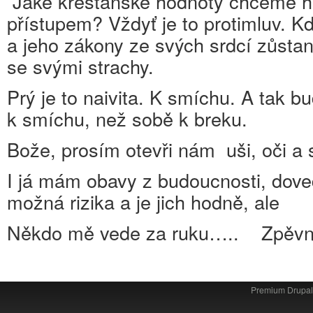
Jaké křesťanské hodnoty chceme h
přístupem? Vždyť je to protimluv.
a jeho zákony ze svých srdcí zůst
se svými strachy.
Prý je to naivita. K smíchu. A tak b
k smíchu, než sobě k breku.
Bože, prosím otevři nám uši, oči a 
I já mám obavy z budoucnosti, doved
možná rizika a je jich hodně, ale
Někdo mě vede za ruku….. Zpěvn
Premium Drupa