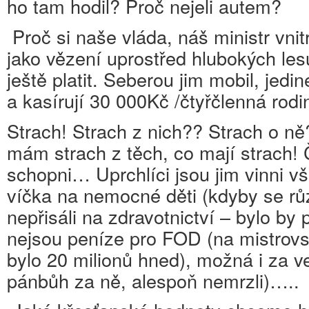
ho tam hodil? Proč nejeli autem?
Proč si naše vláda, náš ministr vni
jako vězení uprostřed hlubokých les
ještě platit. Seberou jim mobil, jedi
a kasírují 30 000Kč /čtyřčlenná rod
Strach! Strach z nich?? Strach o ně
mám strach z těch, co mají strach!
schopni… Uprchlíci jsou jim vinni v
víčka na nemocné děti (kdyby se růz
nepřisáli na zdravotnictví – bylo by 
nejsou peníze pro FOD (na mistrovs
bylo 20 milionů hned), možná i za v
pánbůh za ně, alespoň nemrzli)…..