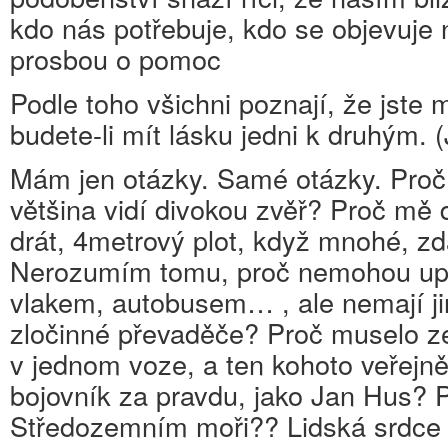
kdo nás potřebuje, kdo se objevuje 
prosbou o pomoc
Podle toho všichni poznají, že jste m
budete-li mít lásku jedni k druhým. 
Mám jen otázky. Samé otázky. Proč v
většina vidí divokou zvěř? Proč mě d
drát, 4metrový plot, když mnohé, zdá
Nerozumím tomu, proč nemohou uprc
vlakem, autobusem… , ale nemají j
zločinné převaděče? Proč muselo zem
v jednom voze, a ten kohoto veřejně 
bojovník za pravdu, jako Jan Hus? P
Středozemním moři?? Lidská srdce