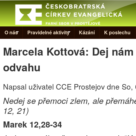
Skip to
Evangelická
církev v
Prostějově
O nás
Pravidelné aktivity
Kázání
K poslechu
Marcela Kottová: Dej nám
odvahu
Napsal uživatel
CCE Prostejov
dne
So, 
Nedej se přemoci zlem, ale přemáhe
12, 21)
Marek 12,28-34