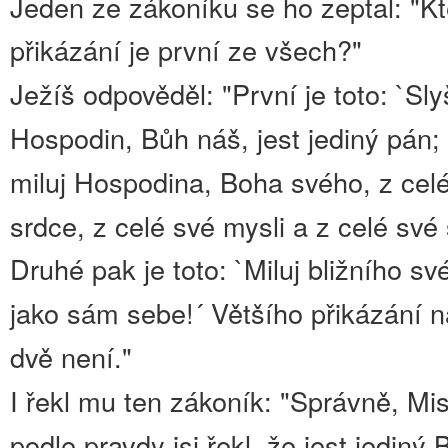
Jeden ze zákoníku se ho zeptal: "Kt
přikázání je první ze všech?"
Ježíš odpověděl: "První je toto: `Slyš
Hospodin, Bůh náš, jest jediný pán;
miluj Hospodina, Boha svého, z cel
srdce, z celé své mysli a z celé své s
Druhé pak je toto: `Miluj bližního sv
jako sám sebe!´ Většího přikázání n
dvě není."
I řekl mu ten zákoník: "Správně, Mis
podle pravdy jsi řekl, že jest jediný