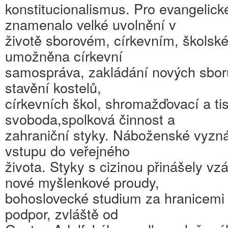
konstitucionalismus. Pro evangelické
znamenalo velké uvolnění v
životě sborovém, církevním, školsk
umožněna církevní
samospráva, zakládání nových sbor
stavění kostelů,
církevních škol, shromažďovací a ti
svoboda,spolková činnost a
zahraniční styky. Náboženské vyzná
vstupu do veřejného
života. Styky s cizinou přinášely v
nové myšlenkové proudy,
bohoslovecké studium za hranicemi 
podpor, zvláště od