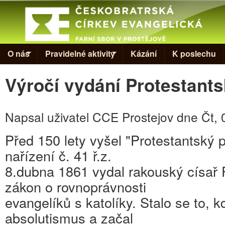
Skip to
Evangelická
církev v
Prostějově
O nás
Pravidelné aktivity
Kázání
K poslechu
Výročí vydání Protestant
Napsal uživatel
CCE Prostejov
dne
Čt, 
Před 150 lety vyšel "Protestantský p
nařízení č. 41 ř.z.
8.dubna 1861 vydal rakouský císař 
zákon o rovnoprávnosti
evangelíků s katolíky. Stalo se to, k
absolutismus a začal