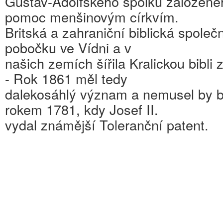
Gustav-Adolfského spolku založen
pomoc menšinovým církvím.
Britská a zahraniční biblická společn
pobočku ve Vídni a v
našich zemích šířila Kralickou bibli
- Rok 1861 měl tedy
dalekosáhlý význam a nemusel by bý
rokem 1781, kdy Josef II.
vydal známější Toleranční patent.