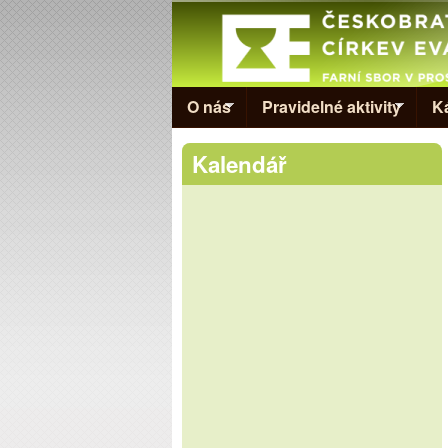
Evangelická
církev v
Prostějově
O nás
Pravidelné aktivity
K
Kalendář