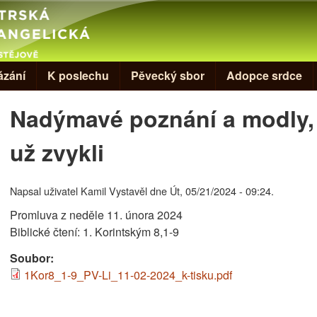
Skip to main content
ázání
K poslechu
Pěvecký sbor
Adopce srdce
Nadýmavé poznání a modly, 
už zvykli
Napsal uživatel
Kamil Vystavěl
dne
Út, 05/21/2024 - 09:24
.
Promluva z neděle 11. února 2024
Biblické čtení: 1. Korintským 8,1-9
Soubor:
1Kor8_1-9_PV-Li_11-02-2024_k-tisku.pdf