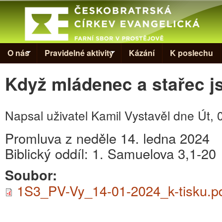
Skip to
Evangelická
církev v
Prostějově
O nás
Pravidelné aktivity
Kázání
K poslechu
Když mládenec a stařec j
Napsal uživatel
Kamil Vystavěl
dne
Út, 
Promluva z neděle 14. ledna 2024
Biblický oddíl: 1. Samuelova 3,1-20
Soubor:
1S3_PV-Vy_14-01-2024_k-tisku.p