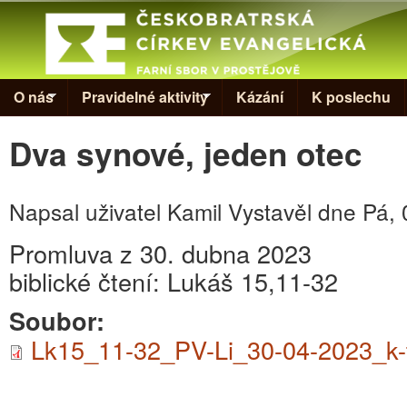
Skip to
Evangelická
církev v
Prostějově
O nás
Pravidelné aktivity
Kázání
K poslechu
Dva synové, jeden otec
Napsal uživatel
Kamil Vystavěl
dne
Pá, 
Promluva z 30. dubna 2023
biblické čtení: Lukáš 15,11-32
Soubor:
Lk15_11-32_PV-Li_30-04-2023_k-t