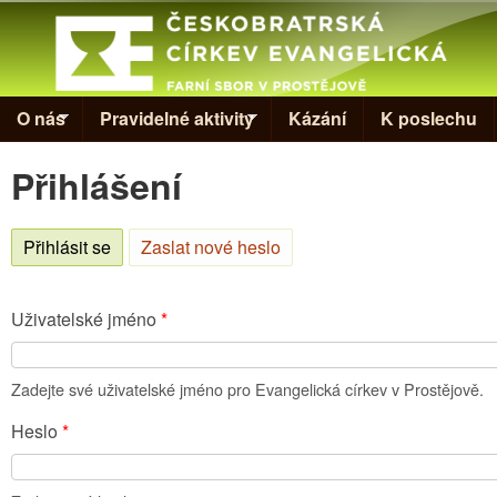
Skip to
Evangelická
církev v
Prostějově
O nás
Pravidelné aktivity
Kázání
K poslechu
Přihlášení
Přihlásit se
(aktivní záložka)
Zaslat nové heslo
Uživatelské jméno
*
Zadejte své uživatelské jméno pro Evangelická církev v Prostějově.
Heslo
*