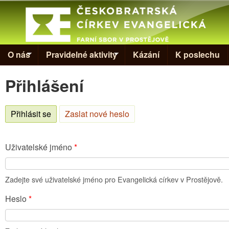
Skip to
Evangelická
církev v
Prostějově
O nás
Pravidelné aktivity
Kázání
K poslechu
Přihlášení
Přihlásit se
(aktivní záložka)
Zaslat nové heslo
Uživatelské jméno
*
Zadejte své uživatelské jméno pro Evangelická církev v Prostějově.
Heslo
*